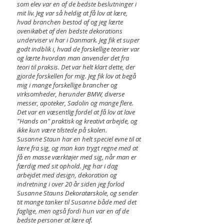
som elev var en af de bedste beslutninger i
mit liv. Jeg var så heldig at få lov at lære,
hvad branchen bestod af og jeg lærte
ovenikøbet af den bedste dekorations
underviser vi har i Danmark. Jeg fik et super
godt indblik i, hvad de forskellige teorier var
og lærte hvordan man anvender det fra
teori til praksis. Det var helt klart dette, der
gjorde forskellen for mig. Jeg fik lov at begå
mig i mange forskellige brancher og
virksomheder, herunder BMW, diverse
messer, apoteker, Sadolin og mange flere.
Det var en væsentlig fordel at få lov at lave
"Hands on" praktisk og kreativt arbejde, og
ikke kun være tilstede på skolen.
Susanne Staun har en helt speciel evne til at
lære fra sig, og man kan trygt regne med at
få en masse værktøjer med sig, når man er
færdig med sit ophold. Jeg har i dag
arbejdet med design, dekoration og
indretning i over 20 år siden jeg forlod
Susanne Stauns Dekoratørskole, og sender
tit mange tanker til Susanne både med det
faglige, men også fordi hun var en af de
bedste personer at lære af.