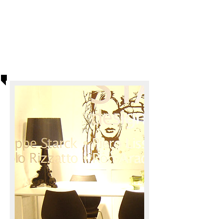
Dekoratør
uddannelsen
Dekoratør, visual
merchandiser og stylist
uddannelse siden 1993