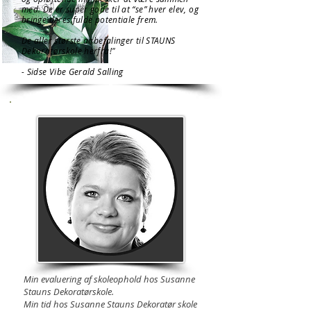
med. De er super gode til at “se” hver elev, og
bringe deres fulde potentiale frem.
De aller største anbefalinger til STAUNS
Dekoratørskole herfra!"
- Sidse Vibe Gerald Salling
Min evaluering af skoleophold hos Susanne
Stauns Dekoratørskole.
Min tid hos Susanne Stauns Dekoratør skole