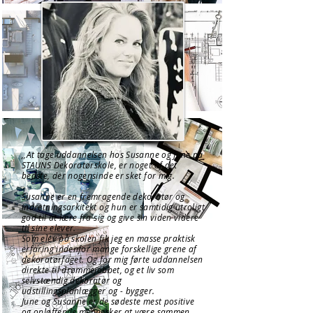
,,At tage uddannelsen hos Susanne og June på
STAUNS Dekoratørskole, er noget af det
bedste, der nogensinde er sket for mig.
Susanne er en fremragende dekoratør og
indretningsarkitekt og hun er samtidig utroligt
god til at lære fra sig og give sin viden videre
til sine elever.
Som elev på skolen fik jeg en masse praktisk
erfaring indenfor mange forskellige grene af
dekoratørfaget. Og for mig førte uddannelsen
direkte til drømmejobbet, og et liv som
selvstændig dekoratør og
udstillingsplanlægger og - bygger.
June og Susanne er de sødeste mest positive
og opløftende mennesker at være sammen