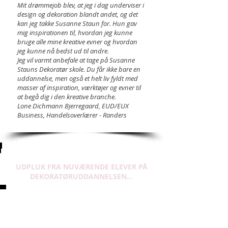
Mit drømmejob blev, at jeg i dag underviser i
design og dekoration blandt andet, og det
kan jeg takke Susanne Staun for. Hun gav
mig inspirationen til, hvordan jeg kunne
bruge alle mine kreative evner og hvordan
jeg kunne nå bedst ud til andre.
Jeg vil varmt anbefale at tage på Susanne
Stauns Dekoratør skole. Du får ikke bare en
uddannelse, men også et helt liv fyldt med
masser af inspiration, værktøjer og evner til
at begå dig i den kreative branche.
Lone Dichmann Bjerregaard, EUD/EUX
Business, Handelsoverlærer - Randers
UDPLUK FRA NUVÆRENDE ELEVER PÅ
DEKORATØRUDDANNELSEN...
Mange tak for sidst. Det har været to
fantastiske og lærerige øvedage i Vejle:) I