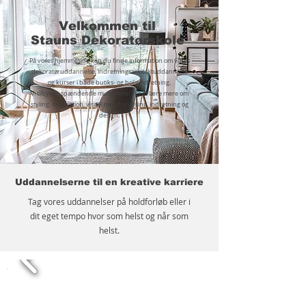
Velkommen til
Stauns Dekoratørskole
På vores hjemmeside kan du finde information om vores
dekoratøruddannelse, indretningsarkitektuddannelse
og kurser i både butiks- og boligindretning.
Vi tilbyder spændende muligheder for at lære mere om
styling, dekoration, visuel merchandising, indretning og
design.
Uddannelserne til en kreative karriere
Tag vores uddannelser på holdforløb eller i
dit eget tempo hvor som helst og når som
helst.