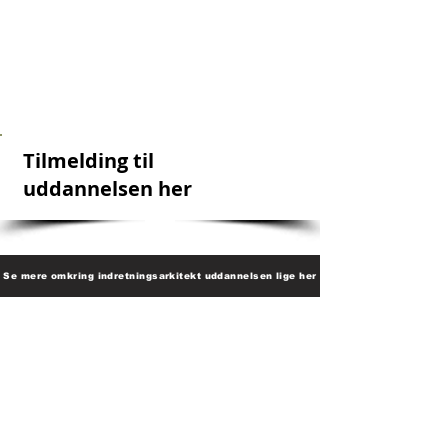
Korte kurser af 1-3 dage holder vi
løbende.
Kontakt os for at høre om næste opstart
af et intensivt kursus.
Tilmelding til
uddannelsen her
Se mere omkring indretningsarkitekt uddannelsen lige her