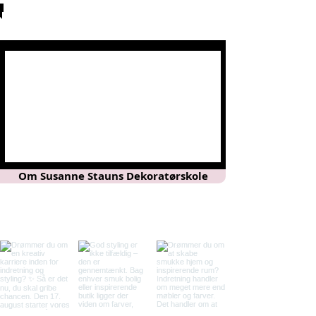
Dekoratørskolen tilbyder dig to
kreative uddannelser
som dekoratøruddannelsen og
indretningsarkitekt uddannelsen
hvor dine muligheder for at arbejde
som indretningsarkitekt, dekoratør,
stylist og visual merchandiser
udfolder sig.
Om Susanne Stauns Dekoratørskole
Du uddannes af landets mest
erfarne Dekoratørskole med over 48
år i branchen.
Susannes livslange erfaring samt
vores andre underviseres erfaring
gives videre til netop dig!