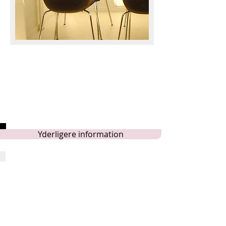
NÆSTE HOLD FORLØB STARTER
DEN 17. AUGUST 2026 PÅ
INDRETNINGSARKITEKT
UDDANNELSEN.
DEN 17. AUGUST 2026 på
dekoratøruddannelsen.
Yderligere information
Tilmeld dig næste hold start.
Vi starter nyt hold på vores dekoratør og
indretningsarkitekt uddannelse til d. 17.
august 2026.
Vi glæder os til at uddanne dig!