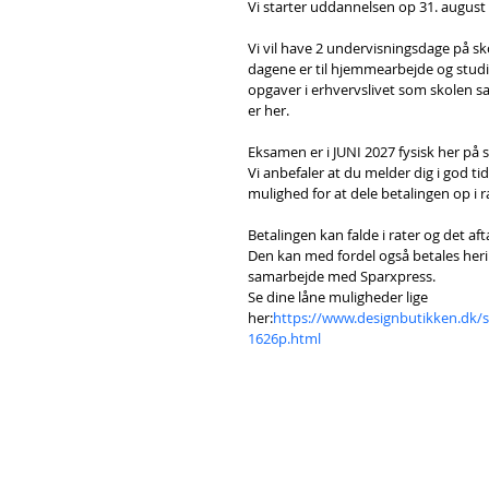
Vi starter uddannelsen op 31. august 
Vi vil have 2 undervisningsdage på sk
dagene er til hjemmearbejde og studie
opgaver i erhvervslivet som skolen s
er her.
Eksamen er i JUNI 2027 fysisk her på 
Vi anbefaler at du melder dig i god tid
mulighed for at dele betalingen op i r
Betalingen kan falde i rater og det af
Den kan med fordel også betales herinde
samarbejde med Sparxpress.
Se dine låne muligheder lige 
her:
https://www.designbutikken.dk/
1626p.html
Dekoratørskolens åbningstider:
Mandag-Fredag