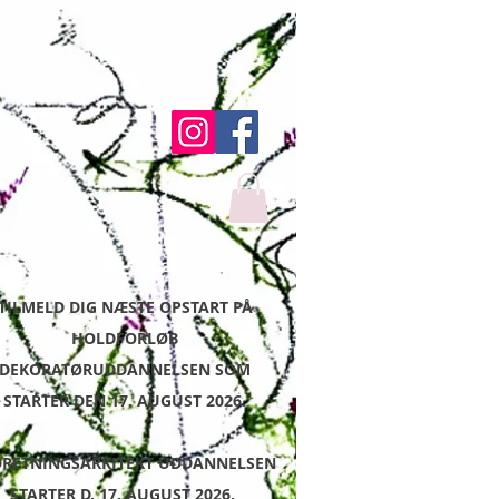
TILMELD DIG NÆSTE OPSTART PÅ
HOLDFORLØB
DEKORATØRUDDANNELSEN SOM
STARTER DEN 17. AUGUST 2026.
DRETNINGSARKITEKT UDDANNELSEN
STARTER D. 17. AUGUST 2026.