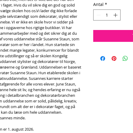
Antal
*
 faget. Hvis du vil sikre dig en god og solid 
vælge skolen hos os.Vi lader dig ikke forlade 
jde selvstændigt som dekoratør, stylist eller 
lse. VI er ikke en skole hvor vi sidder på 
 i opgaverne hos rigtige butikker. Vi har 
 sammenarbejder med og det sikrer dig at du 
en af vores uddannelse står Susanne Staun, som 
atør som er her i landet. Hun startede sin 
vundet mange legater, konkurrencer for blandt 
 udstillinger og så er skolen Kongelig 
ddannet stylister og dekoratører til Norge, 
, færøerne og Grønland. Uddannelsen er baseret 
atør Susanne Staun. Hun etablerede skolen i 
reativuddannelse. Susannes karriere starter 
ltafgørende for alle vores elever. June Staun, 
anne hele sit liv, og hendes erfaring er nu også 
faring i detailbranchen og dekoratørbranchen 
n uddannelse som er solid, pålidelig, kreativ, 
rundt om alt der er i dekoratør faget, og på 
 kan du læse om hele uddannelsen. 
usannes minde. 
n er 1. august 2026. 