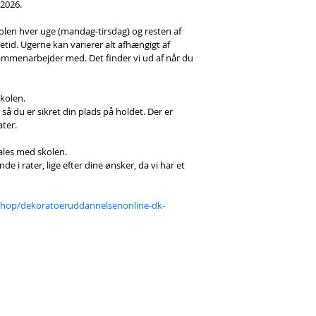
2026. 
olen hver uge (mandag-tirsdag) og resten af 
tid. Ugerne kan varierer alt afhængigt af 
ammenarbejder med. Det finder vi ud af når du 
skolen.
 så du er sikret din plads på holdet. Der er 
ater.
tales med skolen.
 i rater, lige efter dine ønsker, da vi har et 
shop/dekoratoeruddannelsenonline-dk-
Adresse:
Find o
STAUN