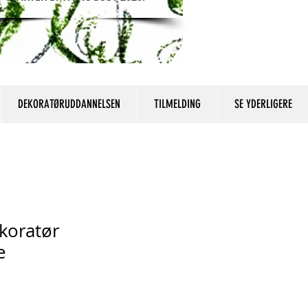
DEKORATØRUDDANNELSEN
TILMELDING
SE YDERLIGERE
ekoratør
e