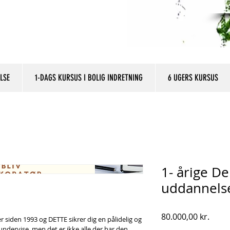
LSE
1-DAGS KURSUS I BOLIG INDRETNING
6 UGERS KURSUS
1- årige D
uddannels
Pris
80.000,00 kr.
 siden 1993 og DETTE sikrer dig en pålidelig og 
undervise, men det er ikke alle der har den 