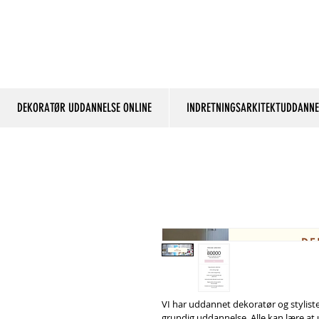
DEKORATØR UDDANNELSE ONLINE
INDRETNINGSARKITEKTUDDANNE
VI har uddannet dekoratør og stylister
grundig uddannelse. Alle kan lære at 