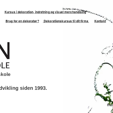
Kursus i dekoration, indretning og visuel merchandising
Brug for en dekoratør?
Dekorationskursus til dit firma
Kontakt
skole
vikling siden 1993.
IN