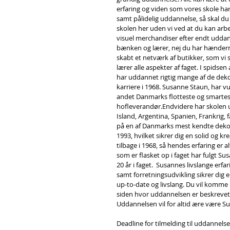
erfaring og viden som vores skole har i
samt pålidelig uddannelse, så skal du 
skolen her uden vi ved at du kan arbe
visuel merchandiser efter endt uddanne
bænken og lærer, nej du har hænderne
skabt et netværk af butikker, som vi
lærer alle aspekter af faget. I spids
har uddannet rigtig mange af de dekor
karriere i 1968. Susanne Staun, har 
andet Danmarks flotteste og smarteste
hofleverandør.Endvidere har skolen u
Island, Argentina, Spanien, Frankrig
på en af Danmarks mest kendte dekor
1993, hvilket sikrer dig en solid og k
tilbage i 1968, så hendes erfaring er a
som er flasket op i faget har fulgt Sus
20 år i faget.  Susannes livslange er
samt forretningsudvikling sikrer dig e
up-to-date og livslang. Du vil komme 
siden hvor uddannelsen er beskrevet
Uddannelsen vil for altid ære være S
Deadline for tilmelding til uddannelse